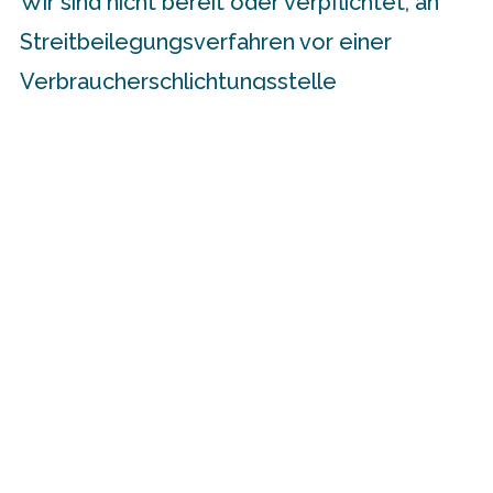
Wir sind nicht bereit oder verpflichtet, an
Streitbeilegungsverfahren vor einer
Verbraucherschlichtungsstelle
teilzunehmen.
Fotografien & Abbildungen
Friederike Richter, Marie Himmel, Stephanie
Schubert
Teamfoto: Tarik Cetin
Fremdsprachige Seiten
Diese Website richtet sich auch an
internationale Besucher. Teile dieser